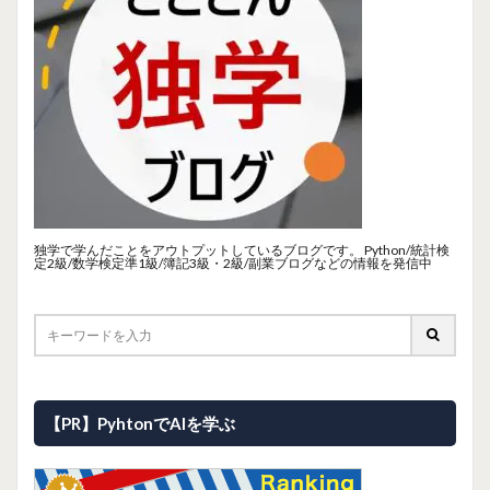
独学で学んだことをアウトプットしているブログです。 Python/統計検
定2級/数学検定準1級/簿記3級・2級/副業ブログなどの情報を発信中
【PR】PyhtonでAIを学ぶ