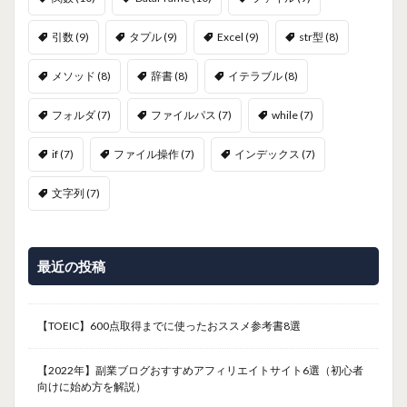
引数
(9)
タプル
(9)
Excel
(9)
str型
(8)
メソッド
(8)
辞書
(8)
イテラブル
(8)
フォルダ
(7)
ファイルパス
(7)
while
(7)
if
(7)
ファイル操作
(7)
インデックス
(7)
文字列
(7)
最近の投稿
【TOEIC】600点取得までに使ったおススメ参考書8選
【2022年】副業ブログおすすめアフィリエイトサイト6選（初心者
向けに始め方を解説）