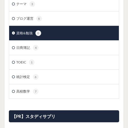
テーマ
3
ブログ運営
8
資格&勉強
0
日商簿記
4
TOEIC
1
統計検定
6
高校数学
7
【PR】スタディサプリ