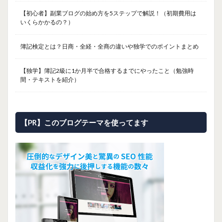
【初心者】副業ブログの始め方を5ステップで解説！（初期費用は
いくらかかるの？）
簿記検定とは？日商・全経・全商の違いや独学でのポイントまとめ
【独学】簿記2級に1か月半で合格するまでにやったこと（勉強時
間・テキストを紹介）
【PR】このブログテーマを使ってます