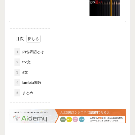
目次
1
内包表記とは
2
for文
3
if文
4
lambda関数
5
まとめ