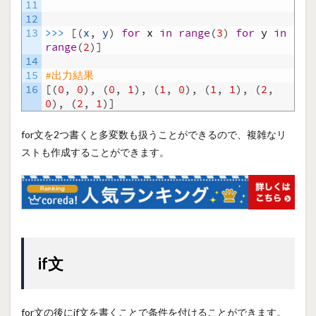
11
12
13
>>>
[
(
x
,
y
)
for
x
in
range
(
3
)
for
y
in
range
(
2
)
]
14
15
#出力結果
16
[
(
0
,
0
)
,
(
0
,
1
)
,
(
1
,
0
)
,
(
1
,
1
)
,
(
2
,
0
)
,
(
2
,
1
)
]
for文を2つ書くと多変数も扱うことができるので、複雑なリ
ストも作成することができます。
if文
for文の後にif文を書くことで条件を付けることができます。