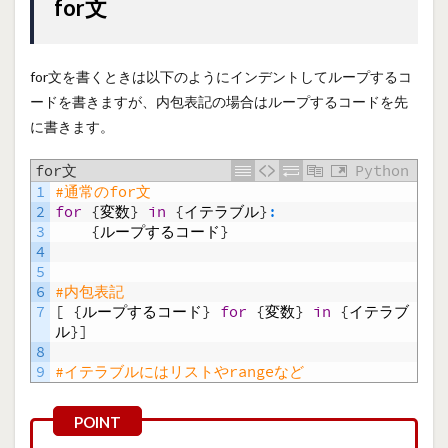
for文
for文を書くときは以下のようにインデントしてループするコ
ードを書きますが、内包表記の場合はループするコードを先
に書きます。
for文
Python
1
#通常のfor文
2
for
{
変数
}
in
{
イテラブル
}
:
3
{
ループするコード
}
4
5
6
#内包表記
7
[
{
ループするコード
}
for
{
変数
}
in
{
イテラブ
ル
}
]
8
9
#イテラブルにはリストやrangeなど