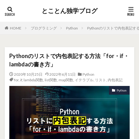
とことん独学ブログ
HOME
プログラミング
Python
Pythonのリストで内包表記する方
Pythonのリストで内包表記する方法「for・if・
lambdaの書き方」
2020年10月25日
2022年6月11日
Python
for
,
if
,
lambda関数
,
list関数
,
map関数
,
イテラブル
,
リスト
,
内包表記
Python