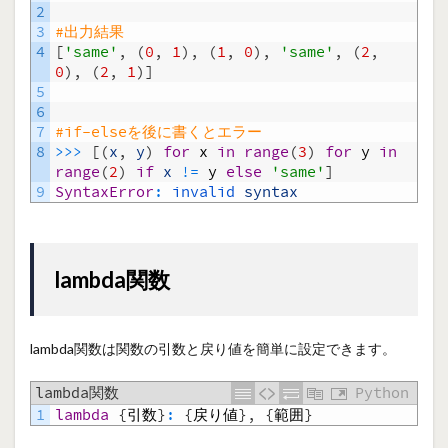
2
3
#出力結果
4
[
'same'
,
(
0
,
1
)
,
(
1
,
0
)
,
'same'
,
(
2
,
0
)
,
(
2
,
1
)
]
5
6
7
#if-elseを後に書くとエラー
8
>>>
[
(
x
,
y
)
for
x
in
range
(
3
)
for
y
in
range
(
2
)
if
x
!=
y
else
'same'
]
9
SyntaxError
:
invalid 
syntax
lambda関数
lambda関数は関数の引数と戻り値を簡単に設定できます。
lambda関数
Python
1
lambda
{
引数
}
:
{
戻り値
}
,
{
範囲
}