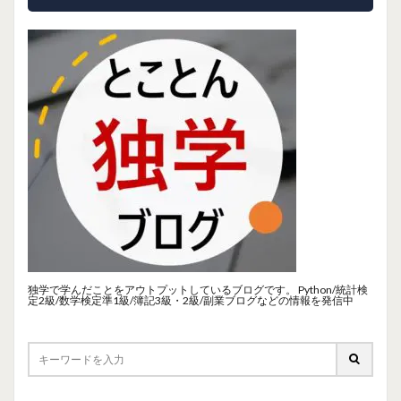
独学で学んだことをアウトプットしているブログです。 Python/統計検
定2級/数学検定準1級/簿記3級・2級/副業ブログなどの情報を発信中