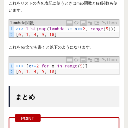
これをリストの内包表記に使うときはmap関数とlist関数も使
います。
lambda関数
Python
1
>>>
list
(
map
(
lambda
x
:
x
*
*
2
,
range
(
5
)
)
)
2
[
0
,
1
,
4
,
9
,
16
]
これをfor文でも書くと以下のようになります。
Python
1
>>>
[
x
*
*
2
for
x
in
range
(
5
)
]
2
[
0
,
1
,
4
,
9
,
16
]
まとめ