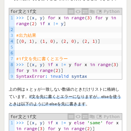
for文とif文
Python
1
>>>
[
(
x
,
y
)
for
x
in
range
(
3
)
for
y
in
range
(
2
)
if
x
!=
y
]
2
3
#出力結果
4
[
(
0
,
1
)
,
(
1
,
0
)
,
(
2
,
0
)
,
(
2
,
1
)
]
5
6
7
#if文を先に書くとエラー
8
>>>
[
(
x
,
y
)
if
x
!=
y
for
x
in
range
(
3
)
for
y
in
range
(
2
)
]
9
SyntaxError
:
invalid 
syntax
上の例はｘとｙが一致しない数値のときだけリストに格納し
ています。
if文を先に書くとエラーになりますが、elseを使う
ときは以下のようにif-elseを先に書きます
。
for文とif文
Python
1
>>>
[
(
x
,
y
)
if
x
!=
y
else
'same'
for
x
in
range
(
3
)
for
y
in
range
(
2
)
]