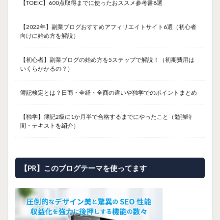
【TOEIC】600点取得までに使ったおススメ参考書8選
【2022年】副業ブログおすすめアフィリエイトサイト6選（初心者
向けに始め方を解説）
【初心者】副業ブログの始め方を5ステップで解説！（初期費用は
いくらかかるの？）
簿記検定とは？日商・全経・全商の違いや独学でのポイントまとめ
【独学】簿記2級に1か月半で合格するまでにやったこと（勉強時
間・テキストを紹介）
【PR】このブログテーマを使ってます