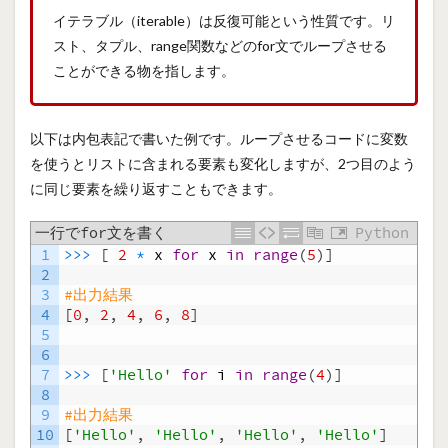
イテラブル（iterable）は反復可能という性質です。リ
スト、タプル、range関数などのfor文でループさせる
ことができる物を指します。
以下は内包表記で書いた例です。ループさせるコードに変数
を使うとリストに含まれる要素も変化しますが、2つ目のよう
に同じ要素を繰り返すこともできます。
一行でfor文を書く
Python
1
>>>
[
2
*
x
for
x
in
range
(
5
)
]
2
3
#出力結果
4
[
0
,
2
,
4
,
6
,
8
]
5
6
7
>>>
[
'Hello'
for
i
in
range
(
4
)
]
8
9
#出力結果
10
[
'Hello'
,
'Hello'
,
'Hello'
,
'Hello'
]