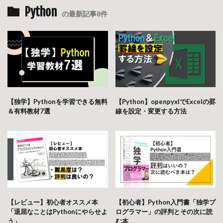
Python
の最新記事8件
【独学】Pythonを学習できる無料
【Python】openpyxlでExcelの罫
＆有料教材7選
線を設定・変更する方法
【レビュー】初心者オススメ本
【初心者】Python入門書「独学プ
「退屈なことはPythonにやらせよ
ログラマー」の評判とその次に読
う」
む本