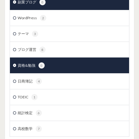
副業ブログ
0
WordPress
2
テーマ
3
ブログ運営
8
資格&勉強
0
日商簿記
4
TOEIC
1
統計検定
6
高校数学
7