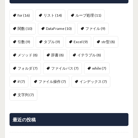
for
(16)
リスト
(14)
ループ処理
(11)
関数
(10)
DataFrame
(10)
ファイル
(9)
引数
(9)
タプル
(9)
Excel
(9)
str型
(8)
メソッド
(8)
辞書
(8)
イテラブル
(8)
フォルダ
(7)
ファイルパス
(7)
while
(7)
if
(7)
ファイル操作
(7)
インデックス
(7)
文字列
(7)
最近の投稿