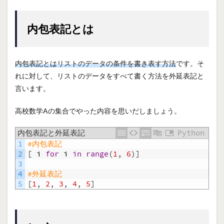
内包表記とは
内包表記とはリストのデータの条件を書き表す方法
です。そ
れに対して、リストのデータをすべて書く方法を外延表記と
言います。
高校数学Aの集合でやった内容を思いだしましょう。
内包表記と外延表記
Python
1
#内包表記
2
[
i
for
i
in
range
(
1
,
6
)
]
3
4
#外延表記
5
[
1
,
2
,
3
,
4
,
5
]