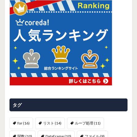
タグ
for
(16)
リスト
(14)
ループ処理
(11)
関数
(10)
DataFrame
(10)
ファイル
(9)