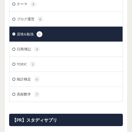
テーマ
3
ブログ運営
8
資格&勉強
0
日商簿記
4
TOEIC
1
統計検定
6
高校数学
7
【PR】スタディサプリ