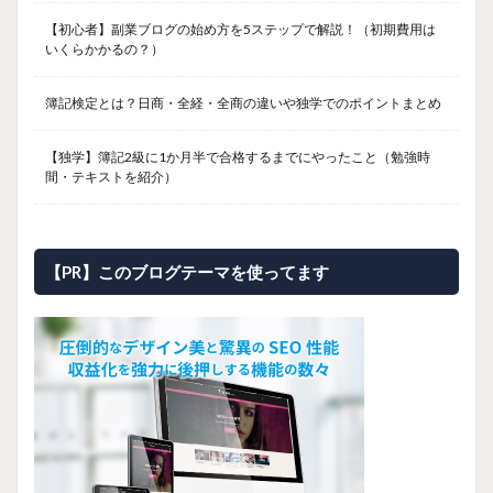
【初心者】副業ブログの始め方を5ステップで解説！（初期費用は
いくらかかるの？）
簿記検定とは？日商・全経・全商の違いや独学でのポイントまとめ
【独学】簿記2級に1か月半で合格するまでにやったこと（勉強時
間・テキストを紹介）
【PR】このブログテーマを使ってます