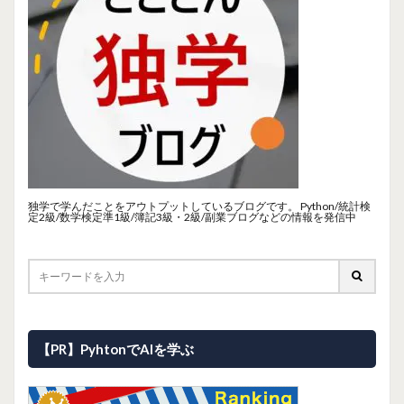
独学で学んだことをアウトプットしているブログです。 Python/統計検
定2級/数学検定準1級/簿記3級・2級/副業ブログなどの情報を発信中
【PR】PyhtonでAIを学ぶ