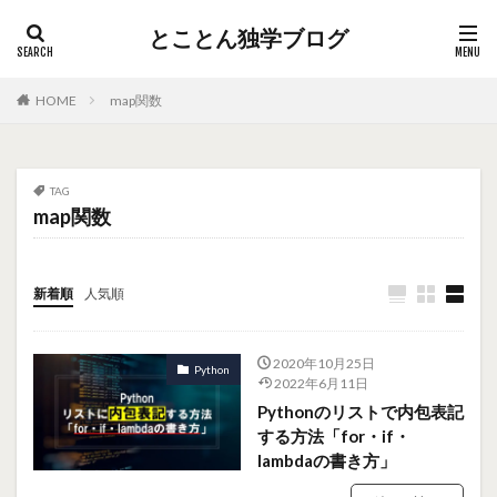
とことん独学ブログ
HOME
map関数
TAG
map関数
新着順
人気順
2020年10月25日
Python
2022年6月11日
Pythonのリストで内包表記
する方法「for・if・
lambdaの書き方」