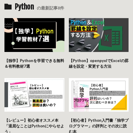
Python
の最新記事8件
【独学】Pythonを学習できる無料
【Python】openpyxlでExcelの罫
＆有料教材7選
線を設定・変更する方法
【レビュー】初心者オススメ本
【初心者】Python入門書「独学プ
「退屈なことはPythonにやらせよ
ログラマー」の評判とその次に読
う」
む本