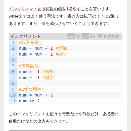
インクリメントとは変数の値を1増やすこと
を言います。
while文ではよく使う手法です。書き方は以下のように2通り
あります。また、値を減少させていくこともできます。
インクリメント
Python
1
#代入を使う
2
num
=
num
+
1
#増加
3
num
=
num
-
1
#減少
4
5
#省略記法
6
num
+=
1
#増加
7
num
-=
1
#減少
8
9
#2ずつ増やす
10
num
=
num
+
2
11
num
+=
2
このインクリメントを使うと奇数だけや偶数だけ、ある数の
倍数だけなどの出力もできます。