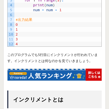
3
for
i
in
range
(
5
)
:
4
print
(
num
)
5
num
=
num
+
1
6
7
#出力結果
8
0
9
1
10
2
11
3
12
4
このプログラムでも5行目にインクリメントが行われていま
す。インクリメントとは何なのかを見ていきましょう。
インクリメントとは