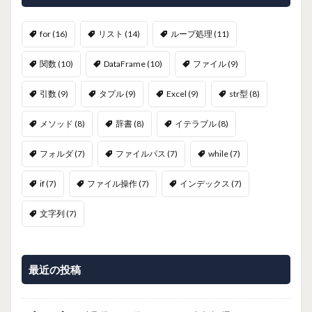
for
(16)
リスト
(14)
ループ処理
(11)
関数
(10)
DataFrame
(10)
ファイル
(9)
引数
(9)
タプル
(9)
Excel
(9)
str型
(8)
メソッド
(8)
辞書
(8)
イテラブル
(8)
フォルダ
(7)
ファイルパス
(7)
while
(7)
if
(7)
ファイル操作
(7)
インデックス
(7)
文字列
(7)
最近の投稿