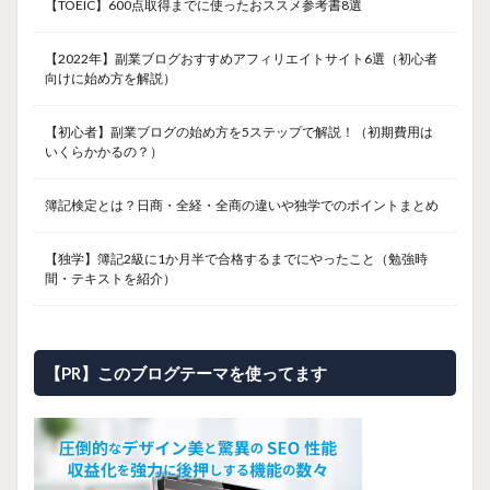
【TOEIC】600点取得までに使ったおススメ参考書8選
【2022年】副業ブログおすすめアフィリエイトサイト6選（初心者
向けに始め方を解説）
【初心者】副業ブログの始め方を5ステップで解説！（初期費用は
いくらかかるの？）
簿記検定とは？日商・全経・全商の違いや独学でのポイントまとめ
【独学】簿記2級に1か月半で合格するまでにやったこと（勉強時
間・テキストを紹介）
【PR】このブログテーマを使ってます