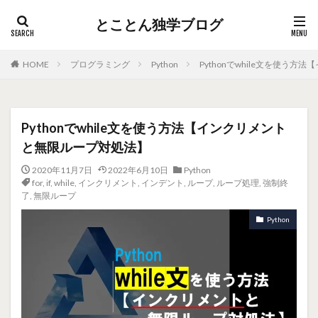
とことん独学ブログ
HOME
プログラミング
Python
Pythonでwhile文を使う
Pythonでwhile文を使う方法【インクリメント
と無限ループ対処法】
2020年11月7日
2022年6月10日
Python
for
,
if
,
while
,
インクリメント
,
インデント
,
ループ
,
ループ処理
,
強制終
了
,
無限ループ
Python