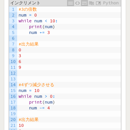
インクリメント
Python
1
#3の倍数
2
num
=
0
3
while
num
<
10
:
4
print
(
num
)
5
num
+=
3
6
7
#出力結果
8
0
9
3
10
6
11
9
12
13
14
#4ずつ減少させる
15
num
=
10
16
while
num
>
0
:
17
print
(
num
)
18
num
-=
4
19
20
#出力結果
21
10