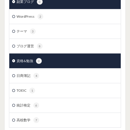
副業ブログ
0
WordPress
2
テーマ
3
ブログ運営
8
資格&勉強
0
日商簿記
4
TOEIC
1
統計検定
6
高校数学
7