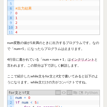
5
6
#出力結果
7
0
8
1
9
2
10
3
11
4
num変数の値が5未満のときに出力するプログラムです。なの
で「num=5」になったらプログラムは止まります。
4行目に書かれている「num = num + 1」は
インクリメント
と
言われます。この部分は下で詳しく解説します。
ここで紹介したwhile文をfor文とif文で書いてみると以下のよ
うになります。while文だけの方がコンパクトですね。
for文とif文
Python
1
num
=
0
2
if
num
<
5
: