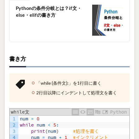
Pythonの条件分岐とは？if文・
else・elifの書き方
書き方
「while {条件文}:」を1行目に書く
2行目以降にインデントして処理文を書く
while文
Python
1
num
=
0
2
while
num
<
5
:
3
print
(
num
)
#処理を書く
4
num
=
num
+
1
#インクリメント