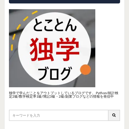
独学で学んだことをアウトプットしているブログです。 Python/統計検
定2級/数学検定準1級/簿記3級・2級/副業ブログなどの情報を発信中