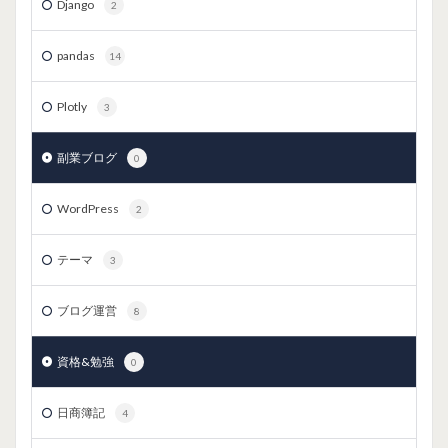
Django
2
pandas
14
Plotly
3
副業ブログ
0
WordPress
2
テーマ
3
ブログ運営
8
資格&勉強
0
日商簿記
4