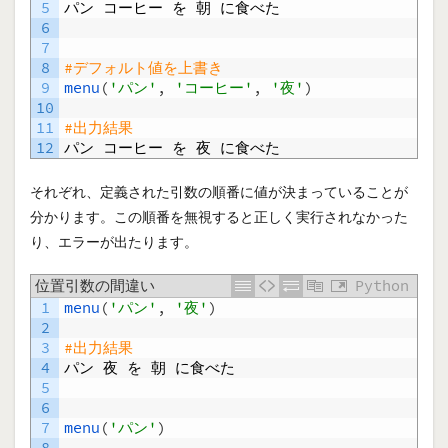
5
パン
コーヒー
を
朝
に食べた
6
7
8
#デフォルト値を上書き
9
menu
(
'パン'
,
'コーヒー'
,
'夜'
)
10
11
#出力結果
12
パン
コーヒー
を
夜
に食べた
それぞれ、定義された引数の順番に値が決まっていることが
分かります。この順番を無視すると正しく実行されなかった
り、エラーが出たります。
位置引数の間違い
Python
1
menu
(
'パン'
,
'夜'
)
2
3
#出力結果
4
パン
夜
を
朝
に食べた
5
6
7
menu
(
'パン'
)
8