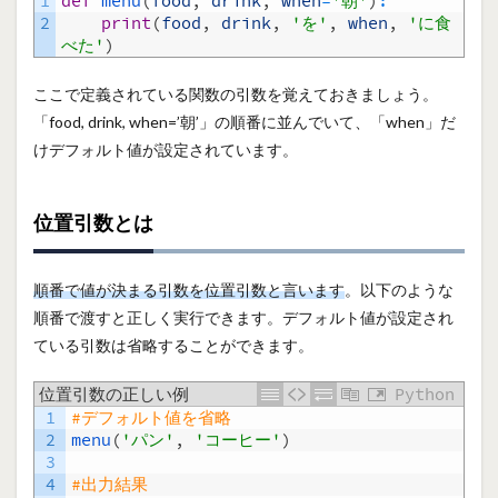
1
def
menu
(
food
,
drink
,
when
=
'朝'
)
:
2
print
(
food
,
drink
,
'を'
,
when
,
'に食
べた'
)
ここで定義されている関数の引数を覚えておきましょう。
「food, drink, when=’朝’」の順番に並んでいて、「when」だ
けデフォルト値が設定されています。
位置引数とは
順番で値が決まる引数を位置引数と言います
。以下のような
順番で渡すと正しく実行できます。デフォルト値が設定され
ている引数は省略することができます。
位置引数の正しい例
Python
1
#デフォルト値を省略
2
menu
(
'パン'
,
'コーヒー'
)
3
4
#出力結果