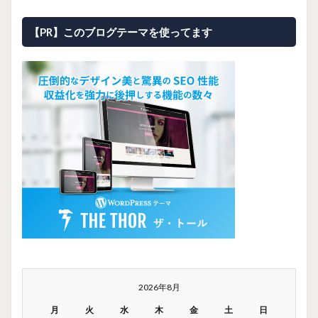
【PR】このブログテーマを使ってます
2026年8月
月
火
水
木
金
土
日