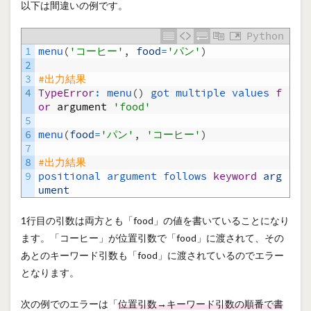
以下は間違いの例です。
Python
1
menu
(
'コーヒー'
,
food
=
'パン'
)
2
3
#出力結果
4
TypeError
:
menu
(
)
got 
multiple 
values 
f
or
argument
'food'
5
6
menu
(
food
=
'パン'
,
'コーヒー'
)
7
8
#出力結果
9
positional 
argument 
follows 
keyword
arg
ument
1行目の引数は両方とも「food」の値を書いていることになり
ます。「コーヒー」が位置引数で「food」に渡されて、その
あとのキーワード引数も「food」に渡されているのでエラー
となります。
次の例でのエラーは「
位置引数→キーワード引数の順番で書