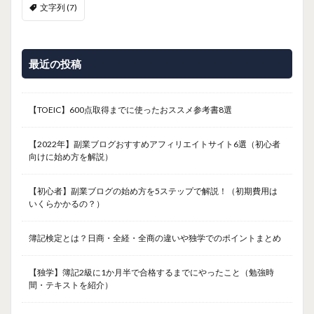
文字列
(7)
最近の投稿
【TOEIC】600点取得までに使ったおススメ参考書8選
【2022年】副業ブログおすすめアフィリエイトサイト6選（初心者
向けに始め方を解説）
【初心者】副業ブログの始め方を5ステップで解説！（初期費用は
いくらかかるの？）
簿記検定とは？日商・全経・全商の違いや独学でのポイントまとめ
【独学】簿記2級に1か月半で合格するまでにやったこと（勉強時
間・テキストを紹介）