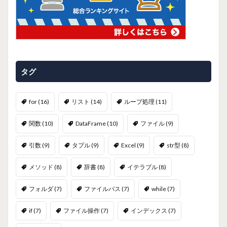
タグ
for
(16)
リスト
(14)
ループ処理
(11)
関数
(10)
DataFrame
(10)
ファイル
(9)
引数
(9)
タプル
(9)
Excel
(9)
str型
(8)
メソッド
(8)
辞書
(8)
イテラブル
(8)
フォルダ
(7)
ファイルパス
(7)
while
(7)
if
(7)
ファイル操作
(7)
インデックス
(7)