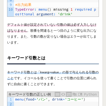
9
#出力結果
10
TypeError
:
menu
(
)
missing
1
required 
p
ositional 
argument
:
'drink'
デフォルト値が設定されていない引数の値は必ず入力しなけ
ばなりません
。順番を間違ると一つ目のように変な出力にな
ります。また、引数の数が足りない場合はエラーが出てしま
います。
キーワード引数とは
キーワード引数とは「kwarg=value」の形で与えられる引数の
こと
です。イコールを使って書くことで引数の位置に縛られ
ずに自由に書くことができます。
キーワード引数の正しい例
Python
1
menu
(
food
=
'パン'
,
drink
=
'コーヒー'
)
2