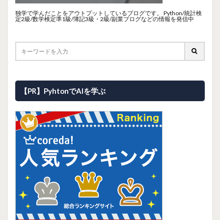
独学で学んだことをアウトプットしているブログです。 Python/統計検
定2級/数学検定準1級/簿記3級・2級/副業ブログなどの情報を発信中
【PR】PyhtonでAIを学ぶ