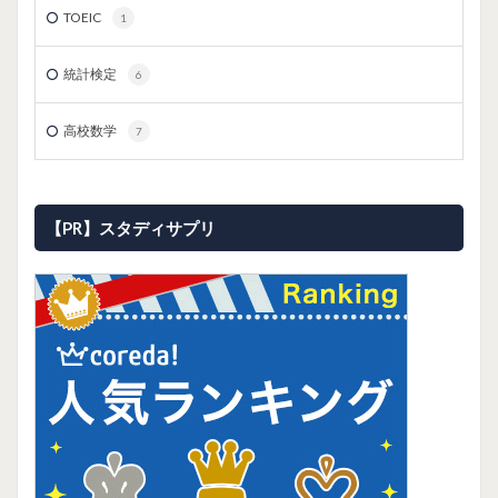
TOEIC
1
統計検定
6
高校数学
7
【PR】スタディサプリ