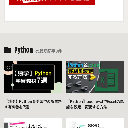
Python
の最新記事8件
【独学】Pythonを学習できる無料
【Python】openpyxlでExcelの罫
＆有料教材7選
線を設定・変更する方法