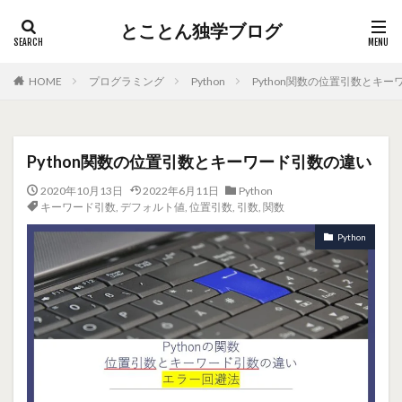
とことん独学ブログ
HOME
プログラミング
Python
Python関数の位置引数とキ
Python関数の位置引数とキーワード引数の違い
2020年10月13日
2022年6月11日
Python
キーワード引数
,
デフォルト値
,
位置引数
,
引数
,
関数
Python