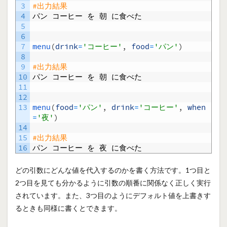
3
#出力結果
4
パン
コーヒー
を
朝
に食べた
5
6
7
menu
(
drink
=
'コーヒー'
,
food
=
'パン'
)
8
9
#出力結果
10
パン
コーヒー
を
朝
に食べた
11
12
13
menu
(
food
=
'パン'
,
drink
=
'コーヒー'
,
when
=
'夜'
)
14
15
#出力結果
16
パン
コーヒー
を
夜
に食べた
どの引数にどんな値を代入するのかを書く方法です。1つ目と
2つ目を見ても分かるように引数の順番に関係なく正しく実行
されています。また、3つ目のようにデフォルト値を上書きす
るときも同様に書くとできます。