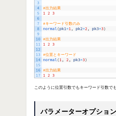
3
4
#出力結果
5
1
2
3
6
7
#キーワード引数のみ
8
normal
(
pk1
=
1
,
pk2
=
2
,
pk3
=
3
)
9
10
#出力結果
11
1
2
3
12
13
#位置とキーワード
14
normal
(
1
,
2
,
pk3
=
3
)
15
16
#出力結果
17
1
2
3
このように位置引数でもキーワード引数で
パラメーターオプショ