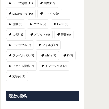
ループ処理
(11)
関数
(10)
DataFrame
(10)
ファイル
(9)
引数
(9)
タプル
(9)
Excel
(9)
str型
(8)
メソッド
(8)
辞書
(8)
イテラブル
(8)
フォルダ
(7)
ファイルパス
(7)
while
(7)
if
(7)
ファイル操作
(7)
インデックス
(7)
文字列
(7)
最近の投稿