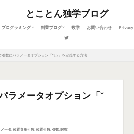
とことん独学ブログ
プログラミング
副業ブログ
数学
お問い合わせ
Privacy
Python
パソコンの基本
WordPress
関数で引数にパラメータオプション「*と/」を定義する方法
数にパラメータオプション「*
ラメータ
,
位置専用引数
,
位置引数
,
引数
,
関数