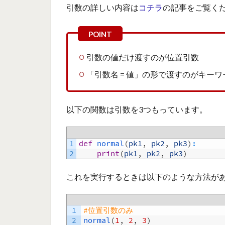
引数の詳しい内容は
コチラ
の記事をご覧く
引数の値だけ渡すのが位置引数
「引数名 = 値」の形で渡すのがキー
以下の関数は引数を3つもっています。
1
def
normal
(
pk1
,
pk2
,
pk3
)
:
2
print
(
pk1
,
pk2
,
pk3
)
これを実行するときは以下のような方法が
1
#位置引数のみ
2
normal
(
1
,
2
,
3
)