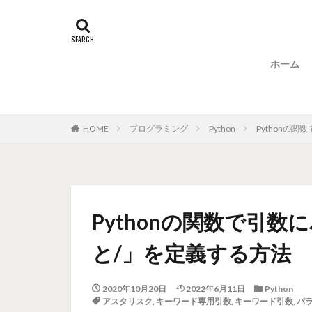
ホーム
HOME
プログラミング
Python
Pythonの
Pythonの関数で引
と/」を定義する方法
2020年10月20日
2022年6月11日
Python
アスタリスク
,
キーワード専用引数
,
キーワード引数
,
パ