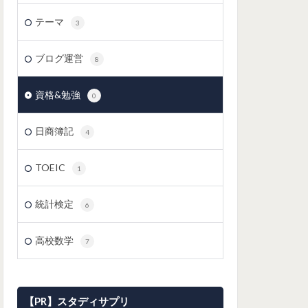
テーマ
3
ブログ運営
8
資格&勉強
0
日商簿記
4
TOEIC
1
統計検定
6
高校数学
7
【PR】スタディサプリ