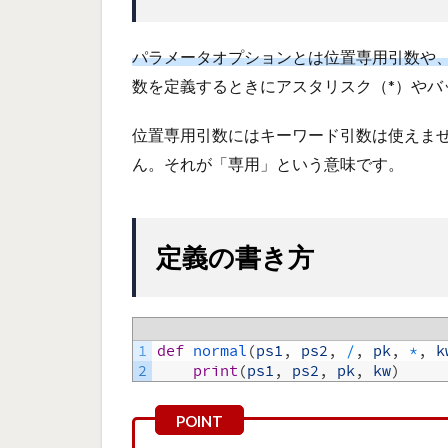
パラメータオプションとは位置専用引数や
数を定義するときにアスタリスク（*）やバ
位置専用引数にはキーワード引数は使えま
ん。それが「専用」という意味です。
定義の書き方
1
def
normal
(
ps1
,
ps2
,
/
,
pk
,
*
,
k
2
print
(
ps1
,
ps2
,
pk
,
kw
)