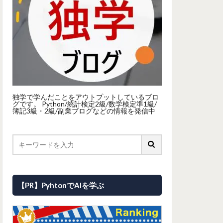
独学で学んだことをアウトプットしているブロ
グです。 Python/統計検定2級/数学検定準1級/
簿記3級・2級/副業ブログなどの情報を発信中
【PR】PyhtonでAIを学ぶ