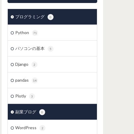
プログラミング
0
Python
71
パソコンの基本
5
Django
2
pandas
14
Plotly
3
副業ブログ
0
WordPress
2