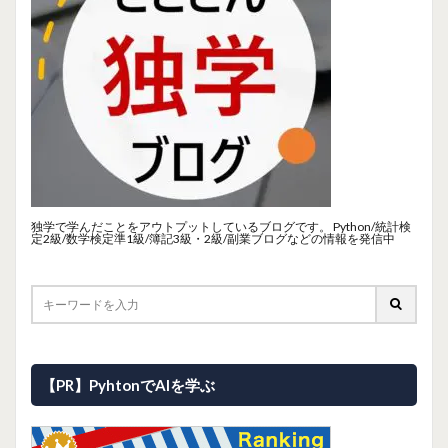
独学で学んだことをアウトプットしているブログです。 Python/統計検
定2級/数学検定準1級/簿記3級・2級/副業ブログなどの情報を発信中
【PR】PyhtonでAIを学ぶ