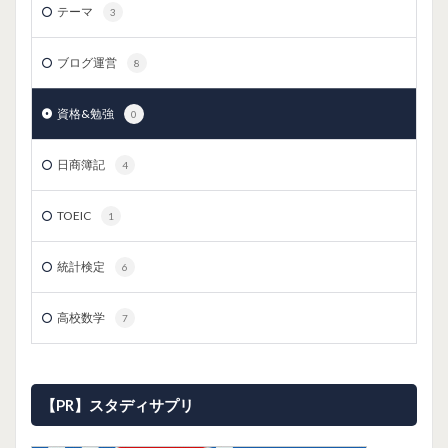
テーマ
3
ブログ運営
8
資格&勉強
0
日商簿記
4
TOEIC
1
統計検定
6
高校数学
7
【PR】スタディサプリ