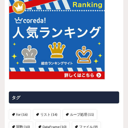
タグ
for
(16)
リスト
(14)
ループ処理
(11)
関数
(10)
DataFrame
(10)
ファイル
(9)