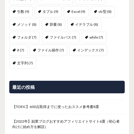
引数
(9)
タプル
(9)
Excel
(9)
str型
(8)
メソッド
(8)
辞書
(8)
イテラブル
(8)
フォルダ
(7)
ファイルパス
(7)
while
(7)
if
(7)
ファイル操作
(7)
インデックス
(7)
文字列
(7)
最近の投稿
【TOEIC】600点取得までに使ったおススメ参考書8選
【2022年】副業ブログおすすめアフィリエイトサイト6選（初心者
向けに始め方を解説）