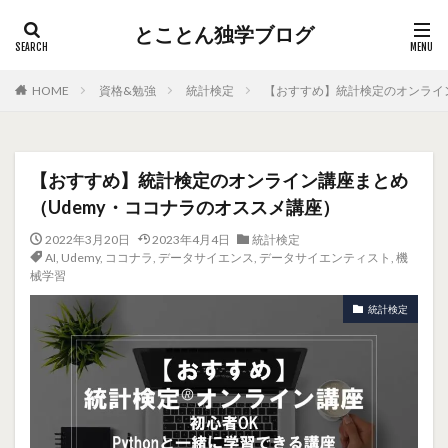
とことん独学ブログ
HOME
資格&勉強
統計検定
【おすすめ】統計検定のオンライン
【おすすめ】統計検定のオンライン講座まとめ
（Udemy・ココナラのオススメ講座）
2022年3月20日
2023年4月4日
統計検定
AI
,
Udemy
,
ココナラ
,
データサイエンス
,
データサイエンティスト
,
機
械学習
統計検定