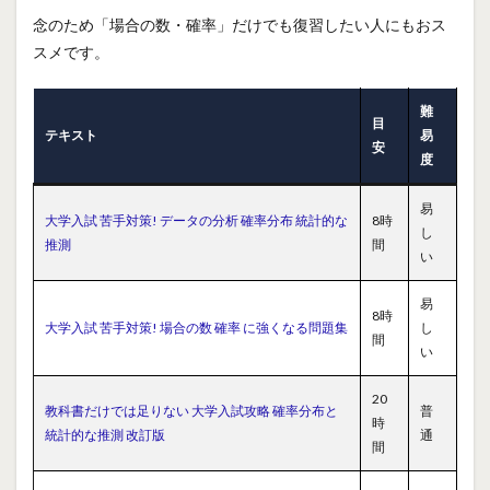
念のため「場合の数・確率」だけでも復習したい人にもおス
スメです。
難
目
テキスト
易
安
度
易
大学入試 苦手対策! データの分析 確率分布 統計的な
8時
し
推測
間
い
易
8時
大学入試 苦手対策! 場合の数 確率 に強くなる問題集
し
間
い
20
教科書だけでは足りない 大学入試攻略 確率分布と
普
時
統計的な推測 改訂版
通
間