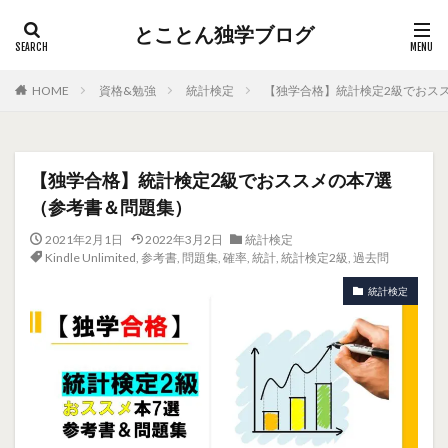
とことん独学ブログ
HOME
資格&勉強
統計検定
【独学合格】統計検定2級でおス
【独学合格】統計検定2級でおススメの本7選
（参考書＆問題集）
2021年2月1日
2022年3月2日
統計検定
Kindle Unlimited
,
参考書
,
問題集
,
確率
,
統計
,
統計検定2級
,
過去問
統計検定