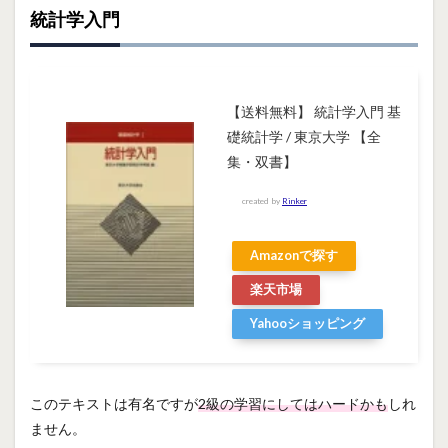
統計学入門
【送料無料】 統計学入門 基
礎統計学 / 東京大学 【全
集・双書】
created by
Rinker
Amazonで探す
楽天市場
Yahooショッピング
このテキストは有名ですが
2級の学習にしてはハードかも
しれ
ません。