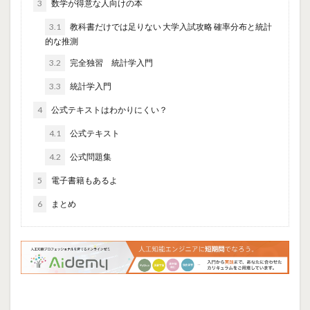
3
数学が得意な人向けの本
3.1
教科書だけでは足りない 大学入試攻略 確率分布と統計
的な推測
3.2
完全独習 統計学入門
3.3
統計学入門
4
公式テキストはわかりにくい？
4.1
公式テキスト
4.2
公式問題集
5
電子書籍もあるよ
6
まとめ