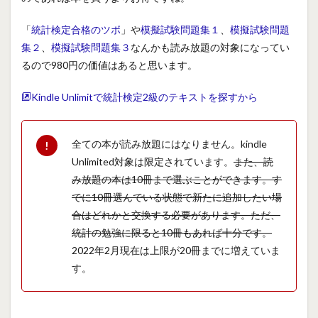
「
統計検定合格のツボ
」や
模擬試験問題集１
、
模擬試験問題
集２
、
模擬試験問題集３
なんかも読み放題の対象になってい
るので980円の価値はあると思います。
Kindle Unlimitで統計検定2級のテキストを探すから
全ての本が読み放題にはなりません。kindle
Unlimited対象は限定されています。
また、読
み放題の本は10冊まで選ぶことができます。す
でに10冊選んでいる状態で新たに追加したい場
合はどれかと交換する必要があります。ただ、
統計の勉強に限ると10冊もあれば十分です。
2022年2月現在は上限が20冊までに増えていま
す。