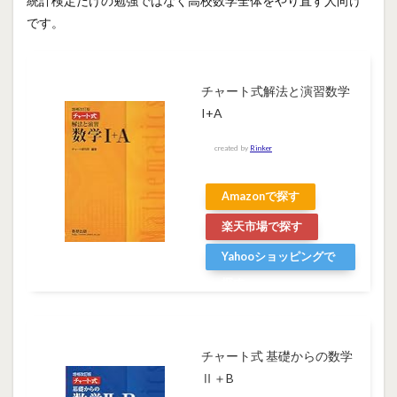
統計検定だけの勉強ではなく高校数学全体をやり直す人向け
です。
チャート式解法と演習数学
I+A
created by
Rinker
Amazonで探す
楽天市場で探す
Yahooショッピングで
探す
チャート式 基礎からの数学
Ⅱ＋B