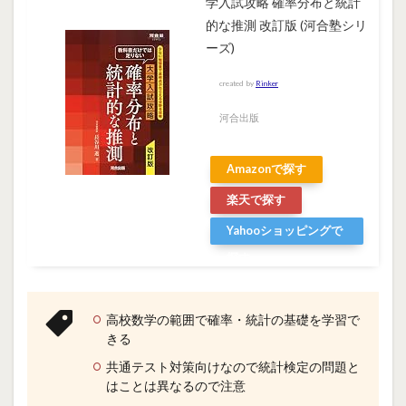
学入試攻略 確率分布と統計
的な推測 改訂版 (河合塾シリ
ーズ)
created by
Rinker
河合出版
Amazonで探す
楽天で探す
Yahooショッピングで
探す
高校数学の範囲で確率・統計の基礎を学習で
きる
共通テスト対策向けなので統計検定の問題と
はことは異なるので注意