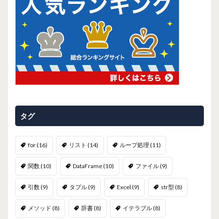
タグ
for
(16)
リスト
(14)
ループ処理
(11)
関数
(10)
DataFrame
(10)
ファイル
(9)
引数
(9)
タプル
(9)
Excel
(9)
str型
(8)
メソッド
(8)
辞書
(8)
イテラブル
(8)