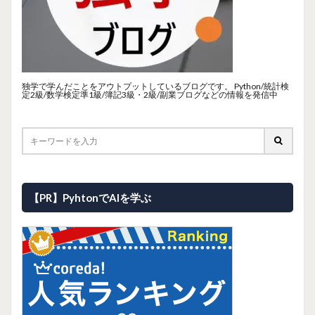
独学で学んだことをアウトプットしているブログです。 Python/統計検
定2級/数学検定準1級/簿記3級・2級/副業ブログなどの情報を発信中
【PR】PyhtonでAIを学ぶ