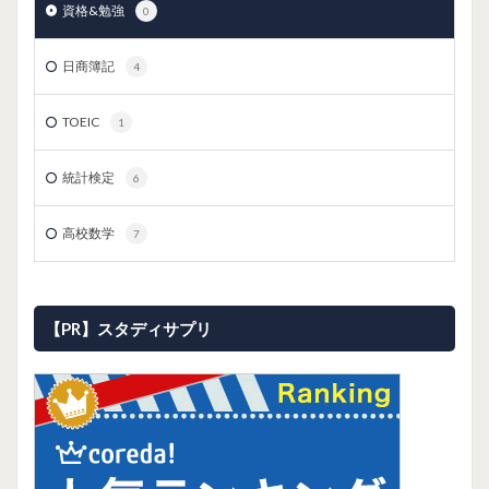
資格&勉強
0
日商簿記
4
TOEIC
1
統計検定
6
高校数学
7
【PR】スタディサプリ