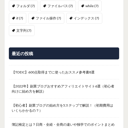
フォルダ
(7)
ファイルパス
(7)
while
(7)
if
(7)
ファイル操作
(7)
インデックス
(7)
文字列
(7)
最近の投稿
【TOEIC】600点取得までに使ったおススメ参考書8選
【2022年】副業ブログおすすめアフィリエイトサイト6選（初心者
向けに始め方を解説）
【初心者】副業ブログの始め方を5ステップで解説！（初期費用は
いくらかかるの？）
簿記検定とは？日商・全経・全商の違いや独学でのポイントまとめ