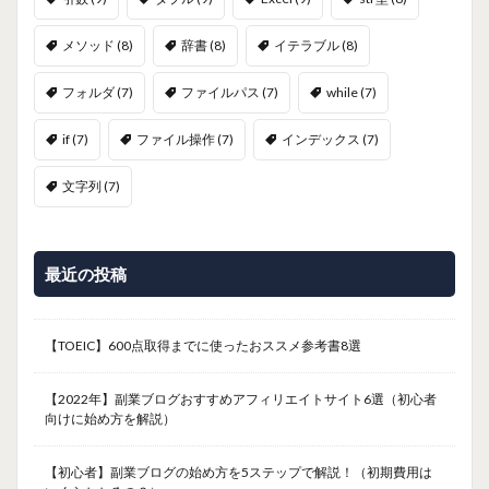
メソッド
(8)
辞書
(8)
イテラブル
(8)
フォルダ
(7)
ファイルパス
(7)
while
(7)
if
(7)
ファイル操作
(7)
インデックス
(7)
文字列
(7)
最近の投稿
【TOEIC】600点取得までに使ったおススメ参考書8選
【2022年】副業ブログおすすめアフィリエイトサイト6選（初心者
向けに始め方を解説）
【初心者】副業ブログの始め方を5ステップで解説！（初期費用は