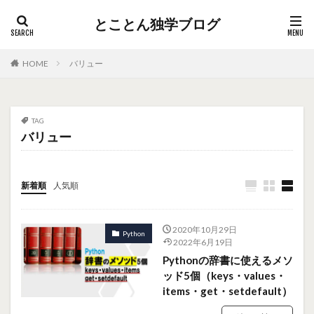
とことん独学ブログ
HOME
バリュー
TAG
バリュー
新着順
人気順
2020年10月29日
Python
2022年6月19日
Pythonの辞書に使えるメソ
ッド5個（keys・values・
items・get・setdefault）