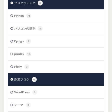
プログラミング
0
Python
71
パソコンの基本
5
Django
2
pandas
14
Plotly
3
副業ブログ
0
WordPress
2
テーマ
3