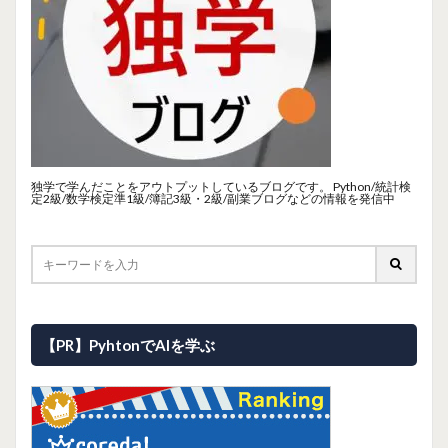
独学で学んだことをアウトプットしているブログです。 Python/統計検
定2級/数学検定準1級/簿記3級・2級/副業ブログなどの情報を発信中
【PR】PyhtonでAIを学ぶ