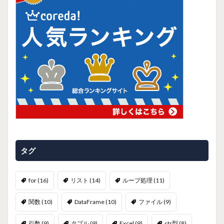
タグ
for
(16)
リスト
(14)
ループ処理
(11)
関数
(10)
DataFrame
(10)
ファイル
(9)
引数
(9)
タプル
(9)
Excel
(9)
str型
(8)