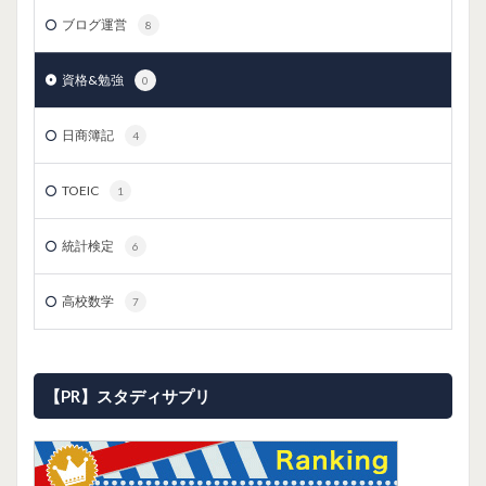
ブログ運営
8
資格&勉強
0
日商簿記
4
TOEIC
1
統計検定
6
高校数学
7
【PR】スタディサプリ