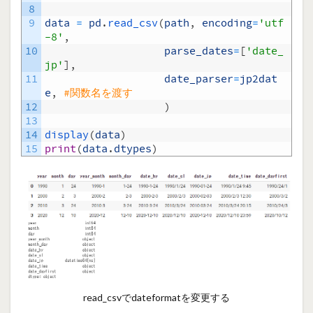
8
9
data
=
pd
.
read_csv
(
path
,
encoding
=
'utf
-8'
,
10
parse_dates
=
[
'date_
jp'
]
,
11
date_parser
=
jp2dat
e
,
#関数名を渡す
12
)
13
14
display
(
data
)
15
print
(
data
.
dtypes
)
read_csvでdateformatを変更する