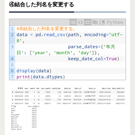
④結合した列名を変更する
Python
1
#➃結合した列名を変更する。
2
data
=
pd
.
read_csv
(
path
,
encoding
=
'utf-
8'
,
3
parse_dates
=
{
'年月
日'
:
[
'year'
,
'month'
,
'day'
]
}
,
4
keep_date_col
=
True
)
5
6
display
(
data
)
7
print
(
data
.
dtypes
)