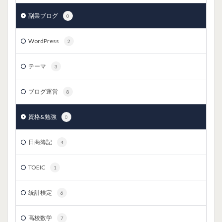
副業ブログ
0
WordPress
2
テーマ
3
ブログ運営
8
資格&勉強
0
日商簿記
4
TOEIC
1
統計検定
6
高校数学
7