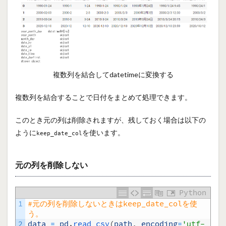
複数列を結合してdatetimeに変換する
複数列を結合することで日付をまとめて処理できます。
このとき元の列は削除されますが、残しておく場合は以下の
ように
を使います。
keep_date_col
元の列を削除しない
Python
1
#元の列を削除しないときはkeep_date_colを使
う。
2
data
=
pd
.
read_csv
(
path
,
encoding
=
'utf-