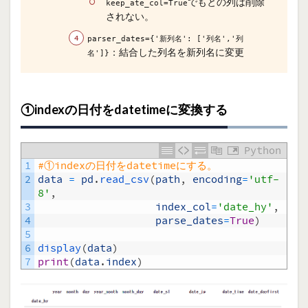
でもとの列は削除
keep_ate_col=True
されない。
parser_dates={'新列名': ['列名','列
：結合した列名を新列名に変更
名']}
①indexの日付をdatetimeに変換する
Python
1
#①indexの日付をdatetimeにする。
2
data
=
pd
.
read_csv
(
path
,
encoding
=
'utf-
8'
,
3
index_col
=
'date_hy'
,
4
parse_dates
=
True
)
5
6
display
(
data
)
7
print
(
data
.
index
)