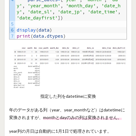
y'
,
'year_month'
,
'month_day'
,
'date_h
y'
,
'date_sl'
,
'date_jp'
,
'date_time'
,
'date_dayfirst'
]
)
5
6
display
(
data
)
7
print
(
data
.
dtypes
)
指定した列をdatetimeに変換
年のデータがある列（year、year_monthなど）はdatetimeに
変換されますが、
monthとdayのみの列は変換されません。
year列の月日は自動的に1月1日で処理されています。