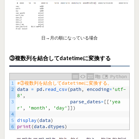
日→月の順になっている場合
③複数列を結合してdatetimeに変換する
Python
1
#③複数列を結合してdatetimeに変換する。
2
data
=
pd
.
read_csv
(
path
,
encoding
=
'utf-
8'
,
3
parse_dates
=
[
[
'yea
r'
,
'month'
,
'day'
]
]
)
4
5
display
(
data
)
6
print
(
data
.
dtypes
)