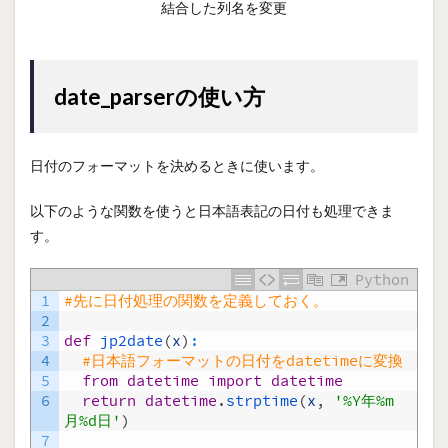
結合した列名を変更
date_parserの使い方
日付のフォーマットを決めるときに使います。
以下のような関数を使うと日本語表記の日付も処理できま
す。
Python
1
#先に日付処理の関数を定義しておく。
2
3
def
jp2date
(
x
)
:
4
#日本語フォーマットの日付をdatetimeに変換
5
from
datetime
import
datetime
6
return
datetime
.
strptime
(
x
,
'%Y年%m
月%d日'
)
7