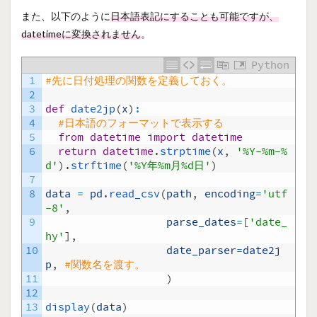
また、以下のように
日本語表記にすることも可能ですが、
datetimeに変換されません
。
Python
1
#先に日付処理の関数を定義しておく。
2
3
def
date2jp
(
x
)
:
4
#日本語のフォーマットで表示する
5
from
datetime
import
datetime
6
return
datetime
.
strptime
(
x
,
'%Y-%m-%
d'
)
.
strftime
(
'%Y年%m月%d日'
)
7
8
data
=
pd
.
read_csv
(
path
,
encoding
=
'utf
-8'
,
9
parse_dates
=
[
'date_
hy'
]
,
10
date_parser
=
date2j
p
,
#関数名を渡す。
11
)
12
13
display
(
data
)