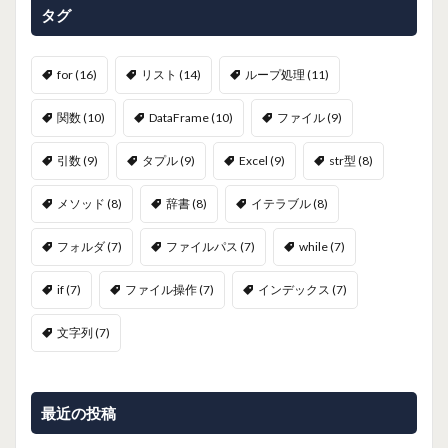
タグ
for
(16)
リスト
(14)
ループ処理
(11)
関数
(10)
DataFrame
(10)
ファイル
(9)
引数
(9)
タプル
(9)
Excel
(9)
str型
(8)
メソッド
(8)
辞書
(8)
イテラブル
(8)
フォルダ
(7)
ファイルパス
(7)
while
(7)
if
(7)
ファイル操作
(7)
インデックス
(7)
文字列
(7)
最近の投稿