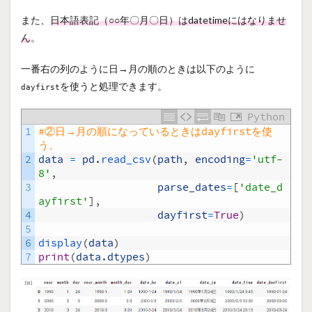
また、
日本語表記（○○年〇月〇日）はdatetimeにはなりませ
ん
。
一番右の列のように日→月の順のときは以下のように
を使うと処理できます。
dayfirst
Python
1
#②日→月の順になっているときはdayfirstを使
う。
2
data
=
pd
.
read_csv
(
path
,
encoding
=
'utf-
8'
,
3
parse_dates
=
[
'date_d
ayfirst'
]
,
4
dayfirst
=
True
)
5
6
display
(
data
)
7
print
(
data
.
dtypes
)