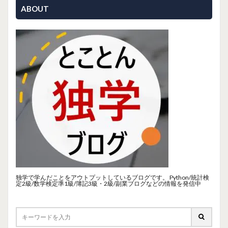
ABOUT
独学で学んだことをアウトプットしているブログです。 Python/統計検
定2級/数学検定準1級/簿記3級・2級/副業ブログなどの情報を発信中