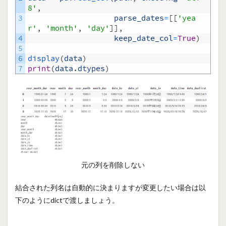
8'
,
3
parse_dates
=
[
[
'yea
r'
,
'month'
,
'day'
]
]
,
4
keep_date_col
=
True
)
5
6
display
(
data
)
7
print
(
data
.
dtypes
)
元の列を削除しない
結合された列名は自動的に決まりますが変更したい場合は以
下のようにdictで渡しましょう。