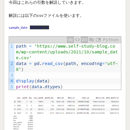
今回はこれらの引数を解説していきます。
解説には以下のcsvファイルを使います。
sample_date
ダウンロード
Python
1
path
=
'https://www.self-study-blog.co
m/wp-content/uploads/2021/10/sample_dat
e.csv'
2
data
=
pd
.
read_csv
(
path
,
encoding
=
'utf-
8'
)
3
4
display
(
data
)
5
print
(
data
.
dtypes
)