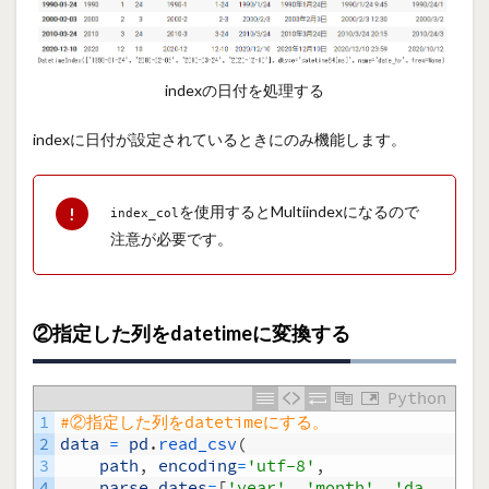
indexの日付を処理する
indexに日付が設定されているときにのみ機能します。
を使用するとMultiindexになるので
index_col
注意が必要です。
②指定した列をdatetimeに変換する
Python
1
#②指定した列をdatetimeにする。
2
data
=
pd
.
read_csv
(
3
path
,
encoding
=
'utf-8'
,
4
parse_dates
=
[
'year'
,
'month'
,
'da