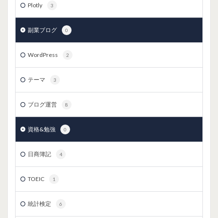
Plotly
3
副業ブログ
0
WordPress
2
テーマ
3
ブログ運営
8
資格&勉強
0
日商簿記
4
TOEIC
1
統計検定
6