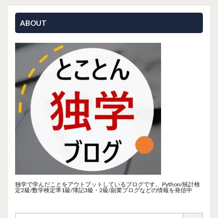
ABOUT
独学で学んだことをアウトプットしているブログです。 Python/統計検
定2級/数学検定準1級/簿記3級・2級/副業ブログなどの情報を発信中