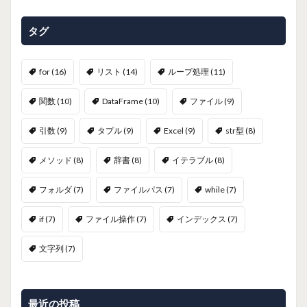
タグ
for
(16)
リスト
(14)
ループ処理
(11)
関数
(10)
DataFrame
(10)
ファイル
(9)
引数
(9)
タプル
(9)
Excel
(9)
str型
(8)
メソッド
(8)
辞書
(8)
イテラブル
(8)
フォルダ
(7)
ファイルパス
(7)
while
(7)
if
(7)
ファイル操作
(7)
インデックス
(7)
文字列
(7)
最近の投稿