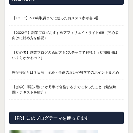
【TOEIC】600点取得までに使ったおススメ参考書8選
【2022年】副業ブログおすすめアフィリエイトサイト6選（初心者
向けに始め方を解説）
【初心者】副業ブログの始め方を5ステップで解説！（初期費用は
いくらかかるの？）
簿記検定とは？日商・全経・全商の違いや独学でのポイントまとめ
【独学】簿記2級に1か月半で合格するまでにやったこと（勉強時
間・テキストを紹介）
【PR】このブログテーマを使ってます