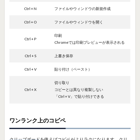
Ctrl + N
ファイルやウィンドウの新規作成
Ctrl + O
ファイルやウィンドウを開く
印刷
Ctrl + P
Chromeでは印刷プレビューが表示される
Ctrl + S
上書き保存
Ctrl + V
貼り付け（ペースト）
切り取り
Ctrl + X
コピーとは異なり複製しない
「Ctrl + V」で貼り付けできる
ワンランク上のコピペ
クリップボード
を使えばコピペがよりラクになります。クリ