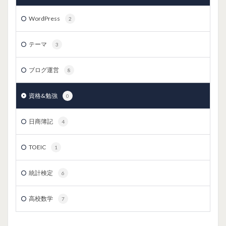
WordPress
2
テーマ
3
ブログ運営
8
資格&勉強
0
日商簿記
4
TOEIC
1
統計検定
6
高校数学
7