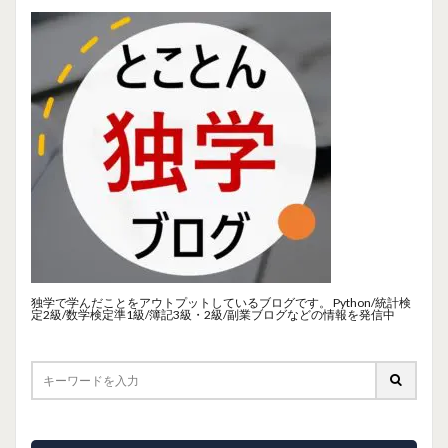
独学で学んだことをアウトプットしているブログです。 Python/統計検
定2級/数学検定準1級/簿記3級・2級/副業ブログなどの情報を発信中