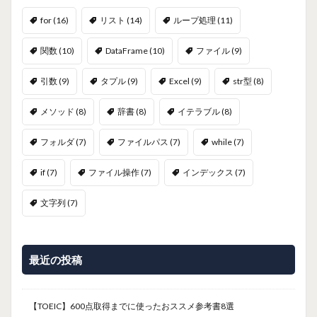
for
(16)
リスト
(14)
ループ処理
(11)
関数
(10)
DataFrame
(10)
ファイル
(9)
引数
(9)
タプル
(9)
Excel
(9)
str型
(8)
メソッド
(8)
辞書
(8)
イテラブル
(8)
フォルダ
(7)
ファイルパス
(7)
while
(7)
if
(7)
ファイル操作
(7)
インデックス
(7)
文字列
(7)
最近の投稿
【TOEIC】600点取得までに使ったおススメ参考書8選