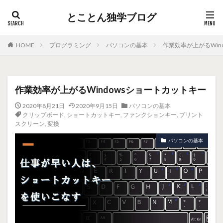
とことん独学ブログ
HOME
プログラミング
パソコンの基本
作業効率が上がるWin
作業効率が上がるWindowsショートカットキー
2020年8月21日
2020年9月15日
パソコンの基本
クリップボード
,
ショートカットキー
,
ファンクションキー
,
プリント
スクリーン
,
変換
パソコンの基本