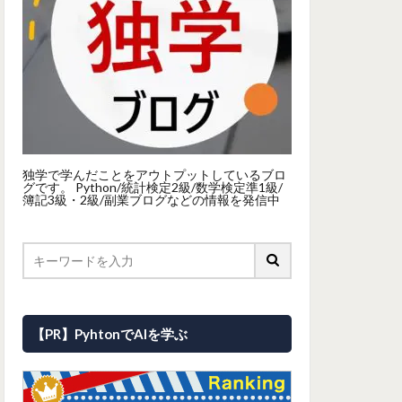
独学で学んだことをアウトプットしているブロ
グです。 Python/統計検定2級/数学検定準1級/
簿記3級・2級/副業ブログなどの情報を発信中
【PR】PyhtonでAIを学ぶ