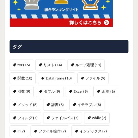
タグ
for
(16)
リスト
(14)
ループ処理
(11)
関数
(10)
DataFrame
(10)
ファイル
(9)
引数
(9)
タプル
(9)
Excel
(9)
str型
(8)
メソッド
(8)
辞書
(8)
イテラブル
(8)
フォルダ
(7)
ファイルパス
(7)
while
(7)
if
(7)
ファイル操作
(7)
インデックス
(7)