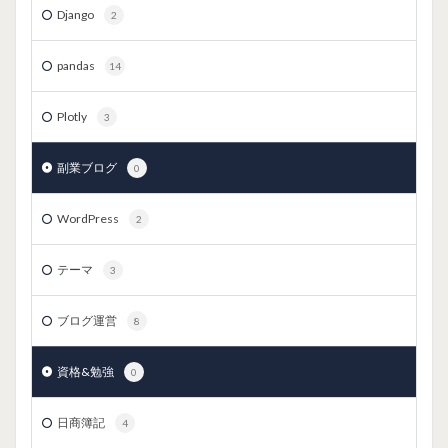
Django
2
pandas
14
Plotly
3
副業ブログ
0
WordPress
2
テーマ
3
ブログ運営
8
資格&勉強
0
日商簿記
4