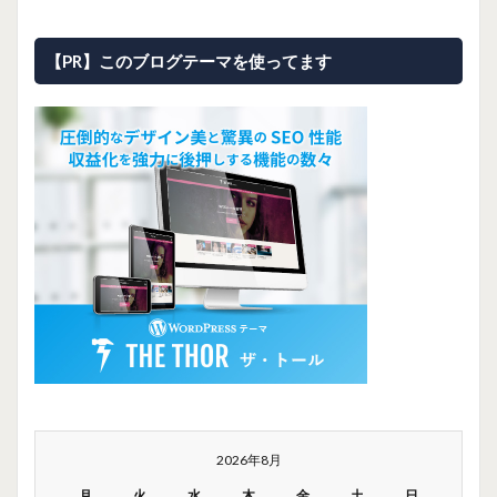
【PR】このブログテーマを使ってます
2026年8月
月
火
水
木
金
土
日