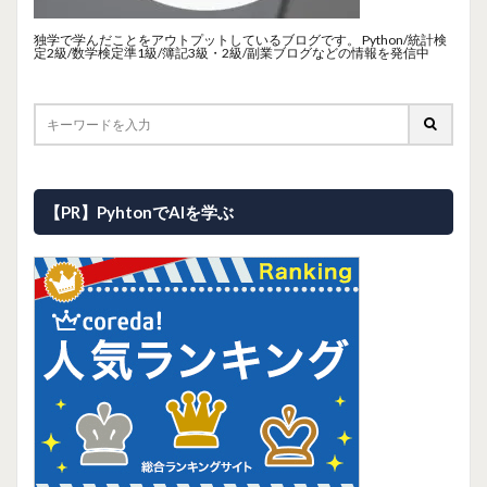
独学で学んだことをアウトプットしているブログです。 Python/統計検
定2級/数学検定準1級/簿記3級・2級/副業ブログなどの情報を発信中
【PR】PyhtonでAIを学ぶ