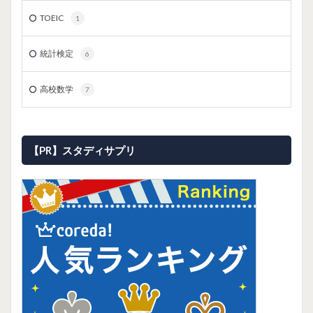
TOEIC
1
統計検定
6
高校数学
7
【PR】スタディサプリ