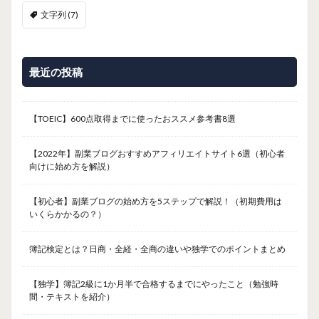
文字列
(7)
最近の投稿
【TOEIC】600点取得までに使ったおススメ参考書8選
【2022年】副業ブログおすすめアフィリエイトサイト6選（初心者
向けに始め方を解説）
【初心者】副業ブログの始め方を5ステップで解説！（初期費用は
いくらかかるの？）
簿記検定とは？日商・全経・全商の違いや独学でのポイントまとめ
【独学】簿記2級に1か月半で合格するまでにやったこと（勉強時
間・テキストを紹介）