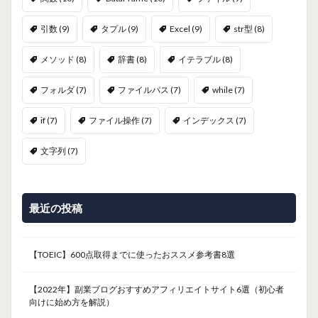
引数
(9)
タプル
(9)
Excel
(9)
str型
(8)
メソッド
(8)
辞書
(8)
イテラブル
(8)
フォルダ
(7)
ファイルパス
(7)
while
(7)
if
(7)
ファイル操作
(7)
インデックス
(7)
文字列
(7)
最近の投稿
【TOEIC】600点取得までに使ったおススメ参考書8選
【2022年】副業ブログおすすめアフィリエイトサイト6選（初心者
向けに始め方を解説）