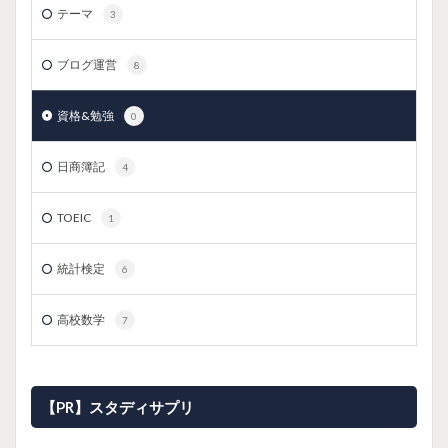
テーマ
3
ブログ運営
8
資格&勉強
0
日商簿記
4
TOEIC
1
統計検定
6
高校数学
7
【PR】スタディサプリ