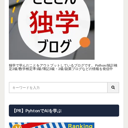
独学で学んだことをアウトプットしているブログです。 Python/統計検
定2級/数学検定準1級/簿記3級・2級/副業ブログなどの情報を発信中
【PR】PyhtonでAIを学ぶ