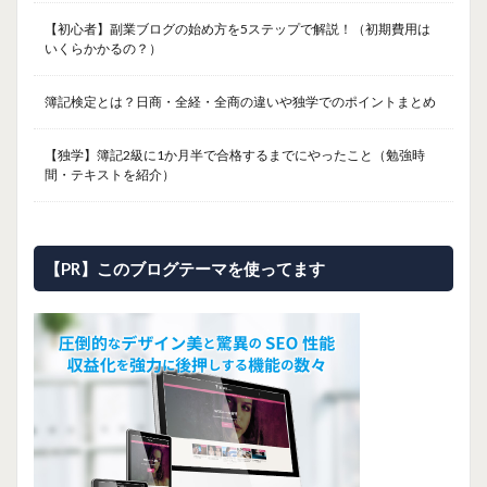
【初心者】副業ブログの始め方を5ステップで解説！（初期費用は
いくらかかるの？）
簿記検定とは？日商・全経・全商の違いや独学でのポイントまとめ
【独学】簿記2級に1か月半で合格するまでにやったこと（勉強時
間・テキストを紹介）
【PR】このブログテーマを使ってます