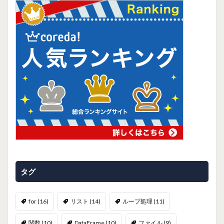
タグ
for
(16)
リスト
(14)
ループ処理
(11)
関数
(10)
DataFrame
(10)
ファイル
(9)