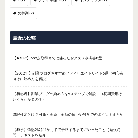
文字列
(7)
最近の投稿
【TOEIC】600点取得までに使ったおススメ参考書8選
【2022年】副業ブログおすすめアフィリエイトサイト6選（初心者
向けに始め方を解説）
【初心者】副業ブログの始め方を5ステップで解説！（初期費用は
いくらかかるの？）
簿記検定とは？日商・全経・全商の違いや独学でのポイントまとめ
【独学】簿記2級に1か月半で合格するまでにやったこと（勉強時
間・テキストを紹介）