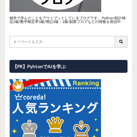
独学で学んだことをアウトプットしているブログです。 Python/統計検
定2級/数学検定準1級/簿記3級・2級/副業ブログなどの情報を発信中
【PR】PyhtonでAIを学ぶ