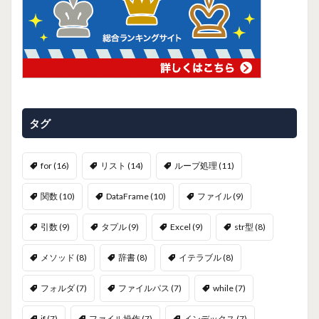
タグ
for
(16)
リスト
(14)
ループ処理
(11)
関数
(10)
DataFrame
(10)
ファイル
(9)
引数
(9)
タプル
(9)
Excel
(9)
str型
(8)
メソッド
(8)
辞書
(8)
イテラブル
(8)
フォルダ
(7)
ファイルパス
(7)
while
(7)
if
(7)
ファイル操作
(7)
インデックス
(7)