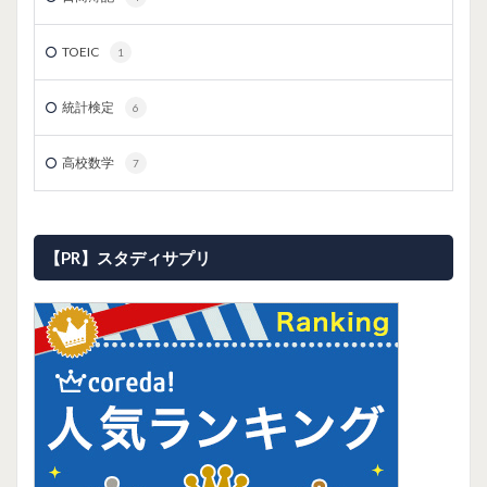
TOEIC
1
統計検定
6
高校数学
7
【PR】スタディサプリ