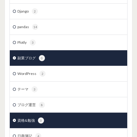
Django
2
pandas
14
Plotly
3
副業ブログ
0
WordPress
2
テーマ
3
ブログ運営
8
資格&勉強
0
日商簿記
4