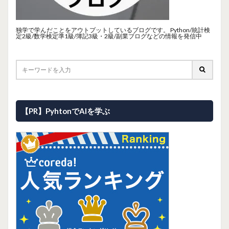
独学で学んだことをアウトプットしているブログです。 Python/統計検
定2級/数学検定準1級/簿記3級・2級/副業ブログなどの情報を発信中
【PR】PyhtonでAIを学ぶ