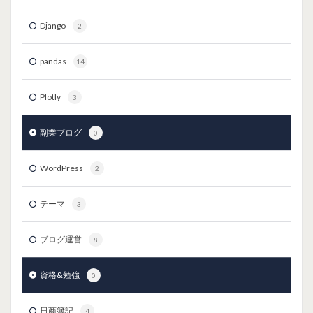
Django
2
pandas
14
Plotly
3
副業ブログ
0
WordPress
2
テーマ
3
ブログ運営
8
資格&勉強
0
日商簿記
4