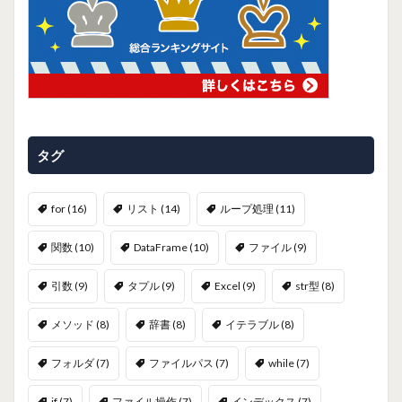
タグ
for
(16)
リスト
(14)
ループ処理
(11)
関数
(10)
DataFrame
(10)
ファイル
(9)
引数
(9)
タプル
(9)
Excel
(9)
str型
(8)
メソッド
(8)
辞書
(8)
イテラブル
(8)
フォルダ
(7)
ファイルパス
(7)
while
(7)
if
(7)
ファイル操作
(7)
インデックス
(7)