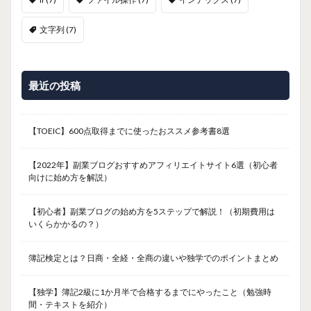
文字列
(7)
最近の投稿
【TOEIC】600点取得までに使ったおススメ参考書8選
【2022年】副業ブログおすすめアフィリエイトサイト6選（初心者
向けに始め方を解説）
【初心者】副業ブログの始め方を5ステップで解説！（初期費用は
いくらかかるの？）
簿記検定とは？日商・全経・全商の違いや独学でのポイントまとめ
【独学】簿記2級に1か月半で合格するまでにやったこと（勉強時
間・テキストを紹介）