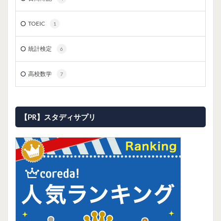
TOEIC
1
統計検定
6
高校数学
7
【PR】スタディサプリ